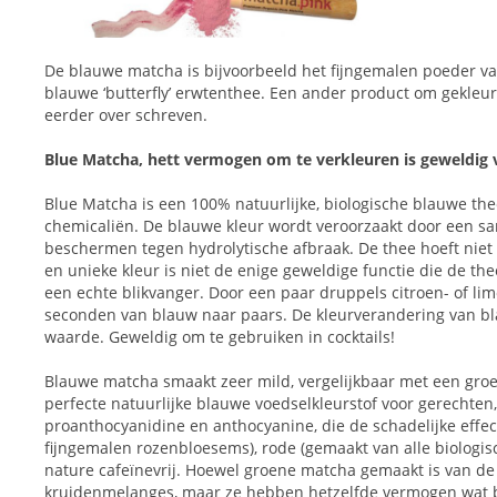
De blauwe matcha is bijvoorbeeld het fijngemalen poeder va
blauwe ‘butterfly’ erwtenthee. Een ander product om gekleur
eerder over schreven.
Blue Matcha, hett vermogen om te verkleuren is geweldig v
Blue Matcha is een 100% natuurlijke, biologische blauwe the
chemicaliën. De blauwe kleur wordt veroorzaakt door een 
beschermen tegen hydrolytische afbraak. De thee hoeft nie
en unieke kleur is niet de enige geweldige functie die de t
een echte blikvanger. Door een paar druppels citroen- of li
seconden van blauw naar paars. De kleurverandering van bl
waarde. Geweldig om te gebruiken in cocktails!
Blauwe matcha smaakt zeer mild, vergelijkbaar met een gro
perfecte natuurlijke blauwe voedselkleurstof voor gerechten,
proanthocyanidine en anthocyanine, die de schadelijke effec
fijngemalen rozenbloesems), rode (gemaakt van alle biolog
nature cafeïnevrij. Hoewel groene matcha gemaakt is van de ‘
kruidenmelanges, maar ze hebben hetzelfde vermogen wat be